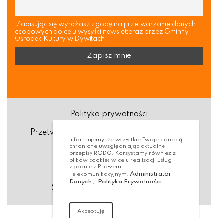
Zapisując się wyrażasz zgodę na przetwarzanie danych
osobowych do celu wysyłki newsletteraz przez Gminny
Ośrodek Kultury w Dywitach.
Polityka prywatności
Przetwarzanie danych osobowych (RODO)
Informujemy, że wszystkie Twoje dane są
chronione uwzględniając aktualne
Deklaracja dostępności
przepisy RODO. Korzystamy również z
plików cookies w celu realizacji usług
zgodnie z Prawem
Dostępność Architektoniczna
Administrator
Telekomunikacyjnym.
Danych
Polityka Prywatności
,
.
Standardy ochrony małoletnich
Akceptuję