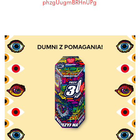
phzgUugmBRHnUPg