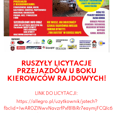
RUSZYŁY LICYTACJE
PRZEJAZDÓW U BOKU
KIEROWCÓW RAJDOWYCH!
LINK DO LICYTACJI:
https://allegro.pl/uzytkownik/jatech?
fbclid=IwAR0ZINwvNavzrfPxf818iRr7eaymjFCQIc