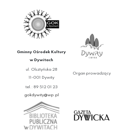
Gminny Ośrodek Kultury
w Dywitach
ul. Olsztyńska 28
Organ prowadzący
11-001 Dywity
tel.: 89 512 01 23
gokdywity@wp.pl