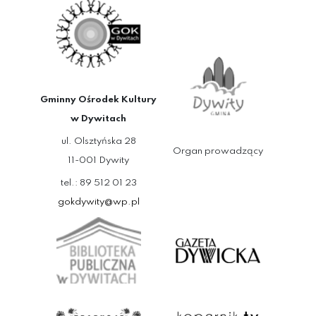
Gminny Ośrodek Kultury
w Dywitach
ul. Olsztyńska 28
Organ prowadzący
11-001 Dywity
tel.: 89 512 01 23
gokdywity@wp.pl