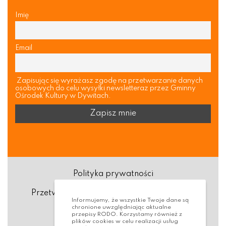
Imię
Email
Zapisując się wyrażasz zgodę na przetwarzanie danych
osobowych do celu wysyłki newsletteraz przez Gminny
Ośrodek Kultury w Dywitach.
Polityka prywatności
Przetwarzanie danych osobowych (RODO)
Informujemy, że wszystkie Twoje dane są
chronione uwzględniając aktualne
Deklaracja dostępności
przepisy RODO. Korzystamy również z
plików cookies w celu realizacji usług