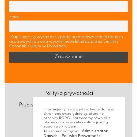
Email
Zapisując się wyrażasz zgodę na przetwarzanie danych
osobowych do celu wysyłki newsletteraz przez Gminny
Ośrodek Kultury w Dywitach.
Polityka prywatności
Przetwarzanie danych osobowych (RODO)
Informujemy, że wszystkie Twoje dane są
chronione uwzględniając aktualne
Deklaracja dostępności
przepisy RODO. Korzystamy również z
plików cookies w celu realizacji usług
zgodnie z Prawem
Dostępność Architektoniczna
Administrator
Telekomunikacyjnym.
Danych
Polityka Prywatności
,
.