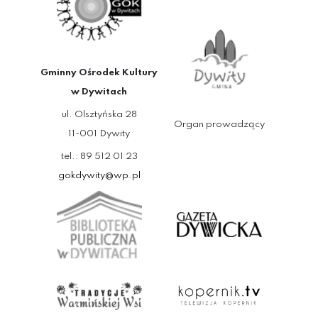
Gminny Ośrodek Kultury
w Dywitach
ul. Olsztyńska 28
Organ prowadzący
11-001 Dywity
tel.: 89 512 01 23
gokdywity@wp.pl