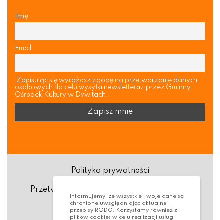
Imię
Email
Zapisując się wyrażasz zgodę na przetwarzanie danych
osobowych do celu wysyłki newsletteraz przez Gminny
Ośrodek Kultury w Dywitach.
Polityka prywatności
Przetwarzanie danych osobowych (RODO)
Informujemy, że wszystkie Twoje dane są
chronione uwzględniając aktualne
Deklaracja dostępności
przepisy RODO. Korzystamy również z
plików cookies w celu realizacji usług