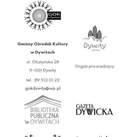
Gminny Ośrodek Kultury
w Dywitach
ul. Olsztyńska 28
Organ prowadzący
11-001 Dywity
tel.: 89 512 01 23
gokdywity@wp.pl