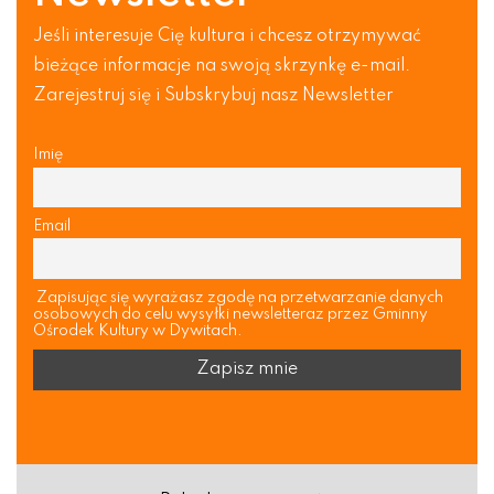
Jeśli interesuje Cię kultura i chcesz otrzymywać
bieżące informacje na swoją skrzynkę e-mail.
Zarejestruj się i Subskrybuj nasz Newsletter
Imię
Email
Zapisując się wyrażasz zgodę na przetwarzanie danych
osobowych do celu wysyłki newsletteraz przez Gminny
Ośrodek Kultury w Dywitach.