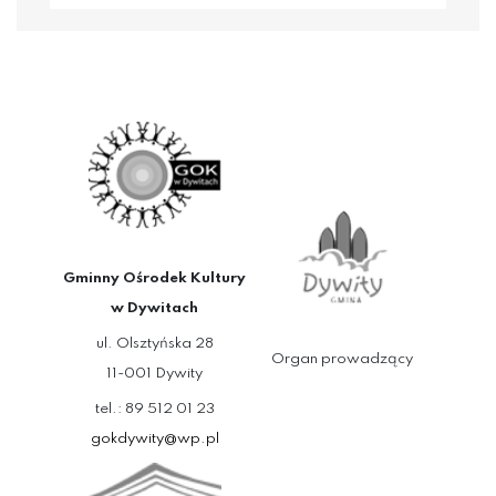
Gminny Ośrodek Kultury
w Dywitach
ul. Olsztyńska 28
Organ prowadzący
11-001 Dywity
tel.: 89 512 01 23
gokdywity@wp.pl