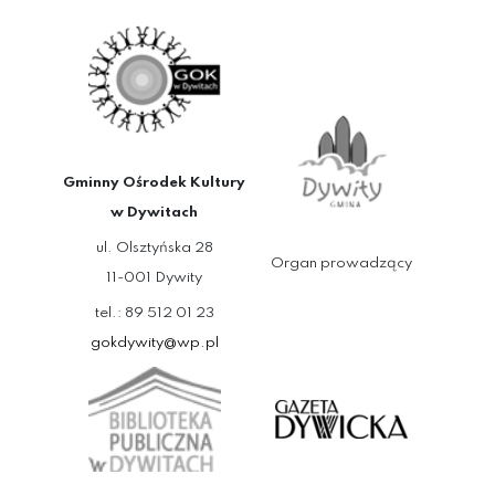
Gminny Ośrodek Kultury
w Dywitach
ul. Olsztyńska 28
Organ prowadzący
11-001 Dywity
tel.: 89 512 01 23
gokdywity@wp.pl