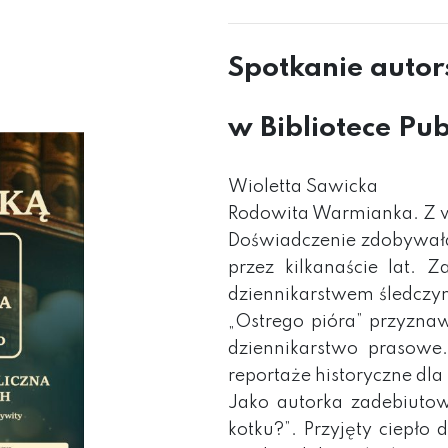
Spotkanie autor
w Bibliotece Pu
Wioletta Sawicka
Rodowita Warmianka. Z w
Doświadczenie zdobywała
przez kilkanaście lat. 
dziennikarstwem śledczy
„Ostrego pióra” przyzna
dziennikarstwo prasowe
reportaże historyczne dla 
Jako autorka zadebiuto
kotku?”. Przyjęty ciepł