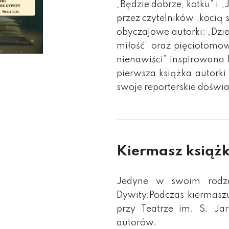
„Będzie dobrze, kotku” i „
przez czytelników „kocią 
obyczajowe autorki: „Dzie
miłość” oraz pięciotomo
nienawiści” inspirowana l
pierwsza książka autorki
swoje reporterskie doświ
Kiermasz książk
Jedyne w swoim rodza
Dywity.Podczas kiermasz
przy Teatrze im. S. Ja
autorów.