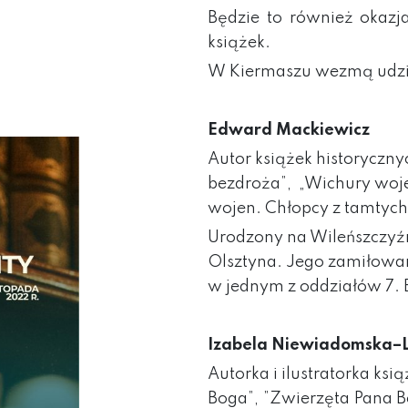
Będzie to również okazj
książek.
W Kiermaszu wezmą udzi
Edward Mackiewicz
Autor książek historycznyc
bezdroża”, „Wichury woj
wojen. Chłopcy z tamtych
Urodzony na Wileńszczyźni
Olsztyna. Jego zamiłowanie
w jednym z oddziałów 7. 
Izabela Niewiadomska–
Autorka i ilustratorka ksi
Boga”, ”Zwierzęta Pana B