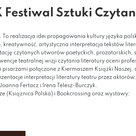
X Festiwal Sztuki Czytan
. To realizacja idei propagowania kultury języka pols
 kreatywność, artystyczna interpretacja tekstów lite
etację czytanych utworów poetyckich, prozatorskich,
ncje teatralnej wizji czytania literatury oceni profe
i pisarzami połączone z Kiermaszem Książki Naszej, s
entacje interpretacji literatury teatru przez aktorów
Joanna Fertacz i Irena Telesz-Burczyk.
(Książnica Polska) i Bookcrossing oraz wystawy: