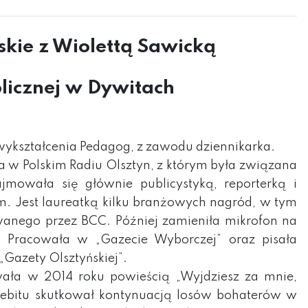
skie z Wiolettą Sawicką
blicznej w Dywitach
ykształcenia Pedagog, z zawodu dziennikarka.
 w Polskim Radiu Olsztyn, z którym była związana
Zajmowała się głównie publicystyką, reporterką i
m. Jest laureatką kilku branżowych nagród, w tym
wanego przez BCC. Później zamieniła mikrofon na
. Pracowała w „Gazecie Wyborczej” oraz pisała
„Gazety Olsztyńskiej”.
wała w 2014 roku powieścią „Wyjdziesz za mnie,
o debitu skutkował kontynuacją losów bohaterów w