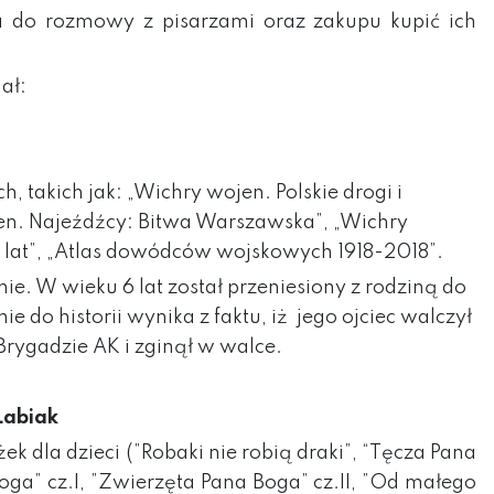
a do rozmowy z pisarzami oraz zakupu kupić ich
ał:
h, takich jak: „Wichry wojen. Polskie drogi i
en. Najeźdźcy: Bitwa Warszawska”, „Wichry
 lat”, „Atlas dowódców wojskowych 1918-2018”.
e. W wieku 6 lat został przeniesiony z rodziną do
 do historii wynika z faktu, iż jego ojciec walczył
Brygadzie AK i zginął w walce.
Labiak
ążek dla dzieci (”Robaki nie robią draki”, “Tęcza Pana
oga” cz.I, ”Zwierzęta Pana Boga” cz.II, ”Od małego