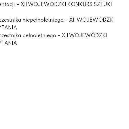
ezentacji – XII WOJEWÓDZKI KONKURS SZTUKI
czestnika niepełnoletniego – XII WOJEWÓDZKI
YTANIA
czestnika pełnoletniego – XII WOJEWÓDZKI
YTANIA