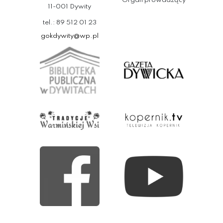
Organ prowadzący
11-001 Dywity
tel.: 89 512 01 23
gokdywity@wp.pl