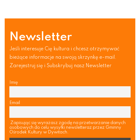
Newsletter
Jeśli interesuje Cię kultura i chcesz otrzymywać
bieżące informacje na swoją skrzynkę e-mail.
Zarejestruj się i Subskrybuj nasz Newsletter
Imię
Email
Zapisując się wyrażasz zgodę na przetwarzanie danych
osobowych do celu wysyłki newsletteraz przez Gminny
Ośrodek Kultury w Dywitach.