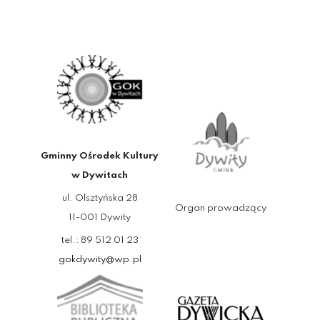
Gminny Ośrodek Kultury
w Dywitach
ul. Olsztyńska 28
Organ prowadzący
11-001 Dywity
tel.: 89 512 01 23
gokdywity@wp.pl