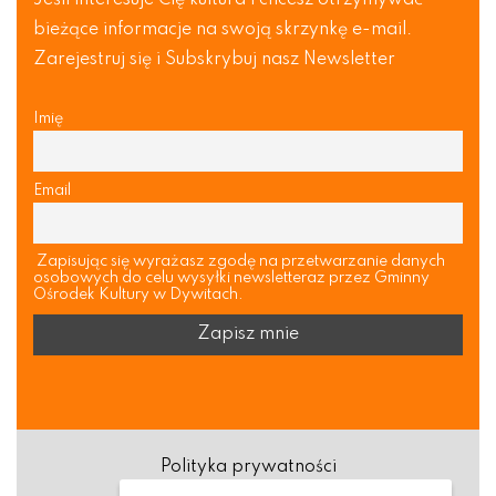
Jeśli interesuje Cię kultura i chcesz otrzymywać
bieżące informacje na swoją skrzynkę e-mail.
Zarejestruj się i Subskrybuj nasz Newsletter
Imię
Email
Zapisując się wyrażasz zgodę na przetwarzanie danych
osobowych do celu wysyłki newsletteraz przez Gminny
Ośrodek Kultury w Dywitach.
Polityka prywatności