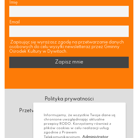
Imię
Email
Zapisując się wyrażasz zgodę na przetwarzanie danych
osobowych do celu wysyłki newsletteraz przez Gminny
Ośrodek Kultury w Dywitach.
Polityka prywatności
Przetwarzanie danych osobowych (RODO)
Informujemy, że wszystkie Twoje dane są
chronione uwzględniając aktualne
Deklaracja dostępności
przepisy RODO. Korzystamy również z
plików cookies w celu realizacji usług
zgodnie z Prawem
Dostępność Architektoniczna
Administrator
Telekomunikacyjnym.