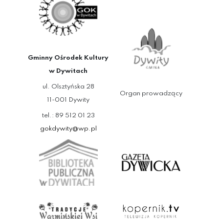
Gminny Ośrodek Kultury
w Dywitach
ul. Olsztyńska 28
Organ prowadzący
11-001 Dywity
tel.: 89 512 01 23
gokdywity@wp.pl