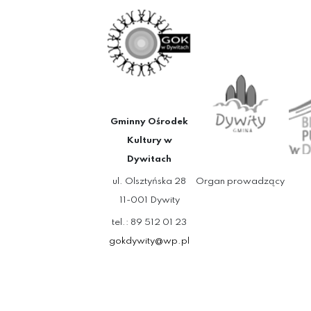
Gminny Ośrodek
Kultury w
Dywitach
ul. Olsztyńska 28
Organ prowadzący
11-001 Dywity
tel.: 89 512 01 23
gokdywity@wp.pl