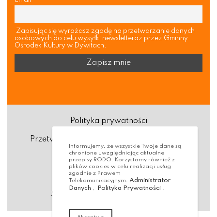
Zapisując się wyrażasz zgodę na przetwarzanie danych
osobowych do celu wysyłki newsletteraz przez Gminny
Ośrodek Kultury w Dywitach.
Polityka prywatności
Przetwarzanie danych osobowych (RODO)
Informujemy, że wszystkie Twoje dane są
chronione uwzględniając aktualne
Deklaracja dostępności
przepisy RODO. Korzystamy również z
plików cookies w celu realizacji usług
zgodnie z Prawem
Dostępność Architektoniczna
Administrator
Telekomunikacyjnym.
Danych
Polityka Prywatności
,
.
Standardy ochrony małoletnich