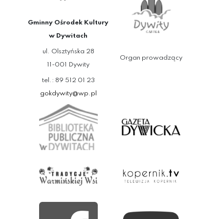
Gminny Ośrodek Kultury
w Dywitach
ul. Olsztyńska 28
Organ prowadzący
11-001 Dywity
tel.: 89 512 01 23
gokdywity@wp.pl