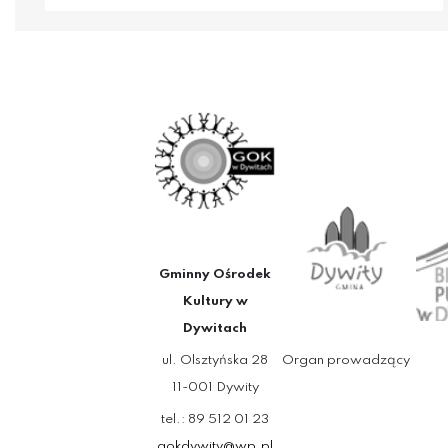
Gminny Ośrodek
Kultury w
Dywitach
ul. Olsztyńska 28
Organ prowadzący
11-001 Dywity
tel.: 89 512 01 23
gokdywity@wp.pl