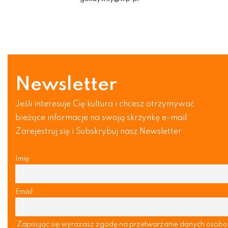
Newsletter
Jeśli interesuje Cię kultura i chcesz otrzymywać
bieżące informacje na swoją skrzynkę e-mail.
Zarejestruj się i Subskrybuj nasz Newsletter
Imię
Email
Zapisując się wyrażasz zgodę na przetwarzanie danych osob