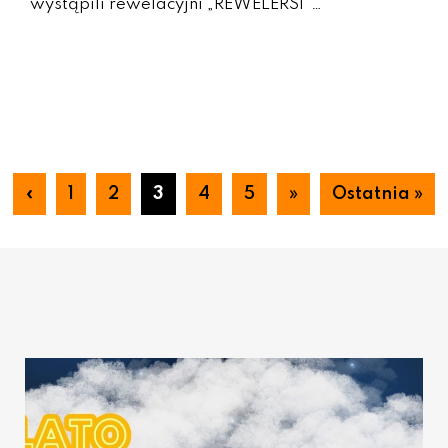
wystąpili rewelacyjni „REWELERSI”…
«
1
2
3
4
5
»
Ostatnia »