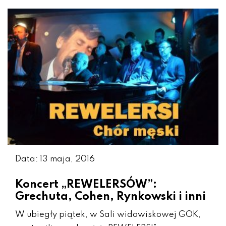
Data: 13 maja, 2016
Koncert „REWELERSÓW”:
Grechuta, Cohen, Rynkowski i inni
W ubiegły piątek, w Sali widowiskowej GOK,