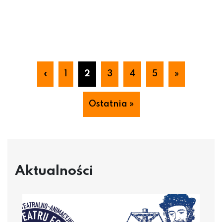
«
1
2
3
4
5
»
Ostatnia »
Aktualności