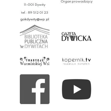
Organ prowadzący
11-001 Dywity
tel.: 89 512 01 23
gokdywity@wp.pl