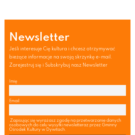
Newsletter
Jeśli interesuje Cię kultura i chcesz otrzymywać
bieżące informacje na swoją skrzynkę e-mail.
Zarejestruj się i Subskrybuj nasz Newsletter
Imię
Email
Zapisując się wyrażasz zgodę na przetwarzanie danych
osobowych do celu wysyłki newsletteraz przez Gminny
Ośrodek Kultury w Dywitach.