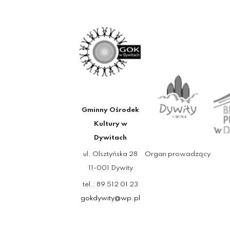
Gminny Ośrodek
Kultury w
Dywitach
ul. Olsztyńska 28
Organ prowadzący
11-001 Dywity
tel.: 89 512 01 23
gokdywity@wp.pl