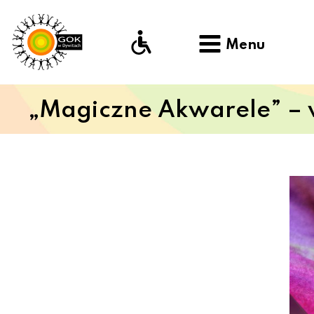
Menu
„Magiczne Akwarele” – w