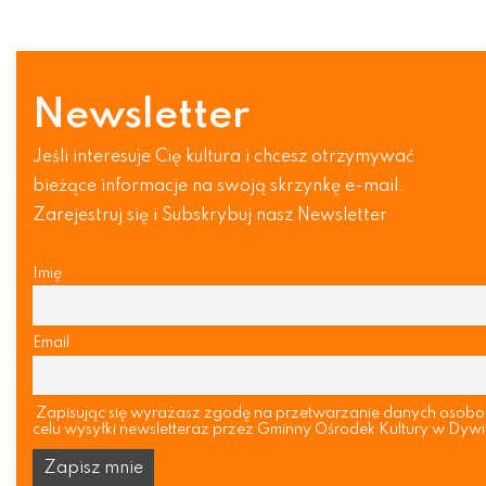
Newsletter
Jeśli interesuje Cię kultura i chcesz otrzymywać
bieżące informacje na swoją skrzynkę e-mail.
Zarejestruj się i Subskrybuj nasz Newsletter
Imię
Email
Zapisując się wyrażasz zgodę na przetwarzanie danych osob
celu wysyłki newsletteraz przez Gminny Ośrodek Kultury w Dywi