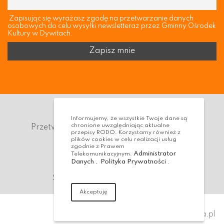
Zapisując się wyrażasz zgodę na przetwarzanie danych
osobowych do celu wysyłki newsletteraz przez Gminny Ośrodek
Kultury w Dywitach.
Polityka prywatności
Informujemy, że wszystkie Twoje dane są
chronione uwzględniając aktualne
Przetwarzanie danych osobowych (RODO)
przepisy RODO. Korzystamy również z
plików cookies w celu realizacji usług
Deklaracja dostępności
zgodnie z Prawem
Administrator
Telekomunikacyjnym.
Dostępność Architektoniczna
Danych
Polityka Prywatności
,
.
Standardy ochrony małoletnich
Akceptuję
Realizacja:
virtualmedia.pl