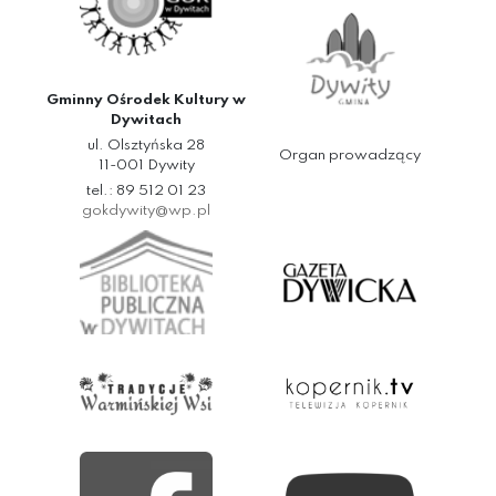
Gminny Ośrodek Kultury w
Dywitach
ul. Olsztyńska 28
Organ prowadzący
11-001 Dywity
tel.: 89 512 01 23
gokdywity@wp.pl