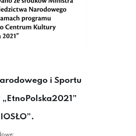
Narodowego i Sportu
 „EtnoPolska2021”
MIOSŁO”.
udowe: