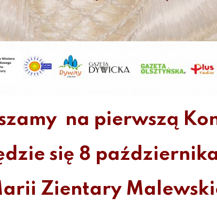
aszamy
na pierwszą Kon
dzie się 8 październik
Marii Zientary Malewski