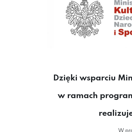
Dzięki wsparciu Mi
w ramach program
realizu
W pro