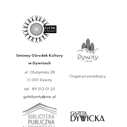
Gminny Ośrodek Kultury
w Dywitach
ul. Olsztyńska 28
Organ prowadzący
11-001 Dywity
tel.: 89 512 01 23
gokdywity@wp.pl