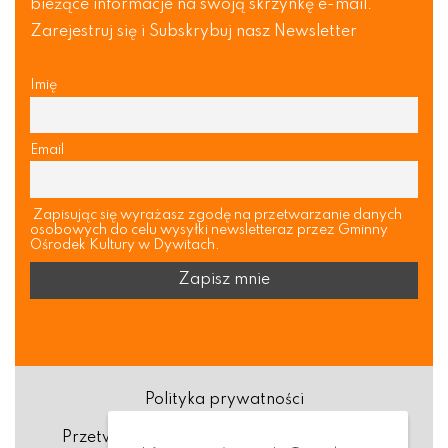
bieżące informacje na swoją skrzynkę e-mail.
Zarejestruj się i Subskrybuj nasz Newsletter
Imię
Email
Zapisując się wyrażasz zgodę na przetwarzanie danych
osobowych do celu wysyłki newsletteraz przez Gminny
Ośrodek Kultury w Dywitach.
Polityka prywatności
Przetwarzanie danych osobowych (RODO)