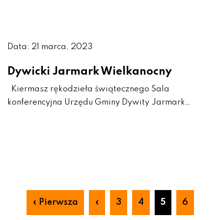
Data: 21 marca, 2023
Dywicki Jarmark Wielkanocny
Kiermasz rękodzieła świątecznego Sala
konferencyjna Urzędu Gminy Dywity Jarmark…
« Pierwsza
«
3
4
5
6