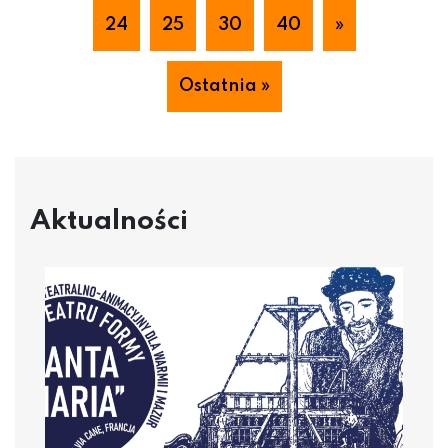
24
25
30
40
»
Ostatnia »
Aktualności