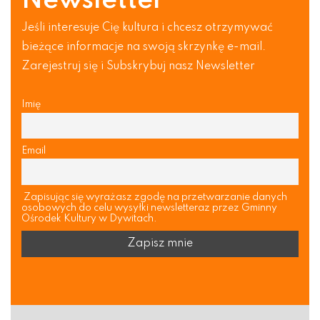
Newsletter
Jeśli interesuje Cię kultura i chcesz otrzymywać
bieżące informacje na swoją skrzynkę e-mail.
Zarejestruj się i Subskrybuj nasz Newsletter
Imię
Email
Zapisując się wyrażasz zgodę na przetwarzanie danych
osobowych do celu wysyłki newsletteraz przez Gminny
Ośrodek Kultury w Dywitach.