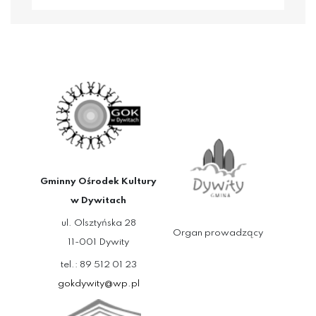
Gminny Ośrodek Kultury
w Dywitach
ul. Olsztyńska 28
Organ prowadzący
11-001 Dywity
tel.: 89 512 01 23
gokdywity@wp.pl