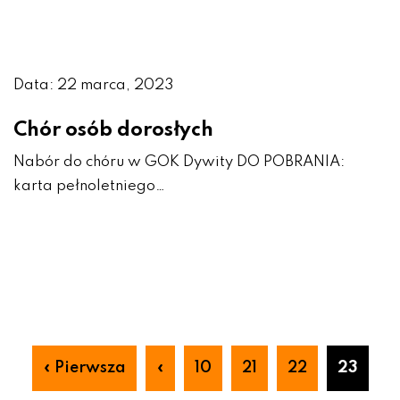
Data: 22 marca, 2023
Chór osób dorosłych
Nabór do chóru w GOK Dywity DO POBRANIA:
karta pełnoletniego…
« Pierwsza
«
10
21
22
23