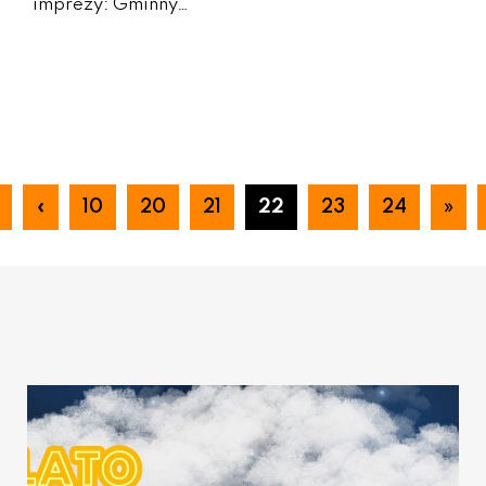
imprezy: Gminny…
«
10
20
21
22
23
24
»