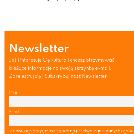
Newsletter
Jeśli interesuje Cię kultura i chcesz otrzymywać
bieżące informacje na swoją skrzynkę e-mail.
Zarejestruj się i Subskrybuj nasz Newsletter
Imię
Email
Zapisując się wyrażasz zgodę na przetwarzanie danych osob