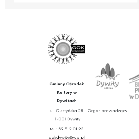
Gminny Ośrodek
Kultury w
Dywitach
ul. Olsztyńska 28
Organ prowadzący
11-001 Dywity
tel.: 89 512 01 23
gokdywity@wp.pl