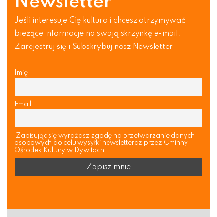
Newsletter
Jeśli interesuje Cię kultura i chcesz otrzymywać
bieżące informacje na swoją skrzynkę e-mail.
Zarejestruj się i Subskrybuj nasz Newsletter
Imię
Email
Zapisując się wyrażasz zgodę na przetwarzanie danych
osobowych do celu wysyłki newsletteraz przez Gminny
Ośrodek Kultury w Dywitach.