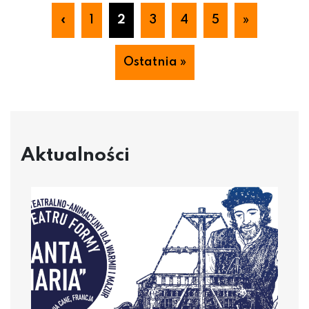
«
1
2
3
4
5
»
Ostatnia »
Aktualności