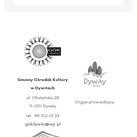
Gminny Ośrodek Kultury
w Dywitach
ul. Olsztyńska 28
Organ prowadzący
11-001 Dywity
tel.: 89 512 01 23
gokdywity@wp.pl