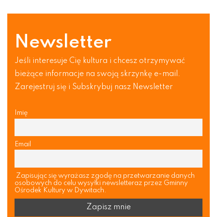
Newsletter
Jeśli interesuje Cię kultura i chcesz otrzymywać
bieżące informacje na swoją skrzynkę e-mail.
Zarejestruj się i Subskrybuj nasz Newsletter
Imię
Email
Zapisując się wyrażasz zgodę na przetwarzanie danych
osobowych do celu wysyłki newsletteraz przez Gminny
Ośrodek Kultury w Dywitach.