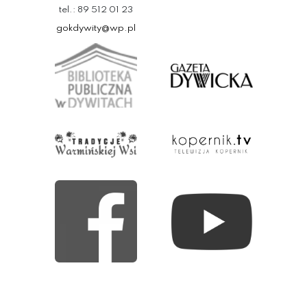
tel.: 89 512 01 23
gokdywity@wp.pl